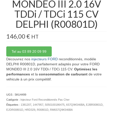
MONDEO III 2.0 16V
TDDi / TDCi 115 CV
DELPHI (R00801D)
146,00
€
HT
Tel au 03 89 20 09 99
Découvrez nos
injecteurs FORD
reconditionnés, modèle
DELPHI R00801D, parfaitement adaptés pour votre FORD
MONDEO III 2.0 16V TDDi / TDCi 115 CV.
Optimisez les
performances
et la
consommation de carburant
de votre
véhicule à un prix compétitif.
UGS :
SKU4499
Catégorie :
Injecteur Ford Reconditionnés Pas Cher
Étiquettes :
1381207
,
1447957
,
5050100186475
,
6S7Q9K546BA
,
EJBR00801D
,
EJDR00801D
,
HRD329
,
R00801D
,
RM6S7Q9K546BA