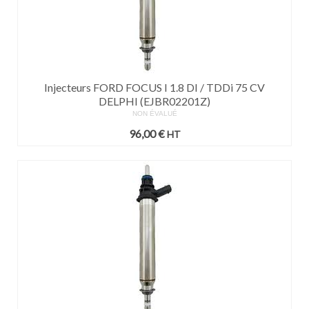
Injecteurs FORD FOCUS I 1.8 DI / TDDi 75 CV
DELPHI (EJBR02201Z)
NON ÉVALUÉ
96,00
€
HT