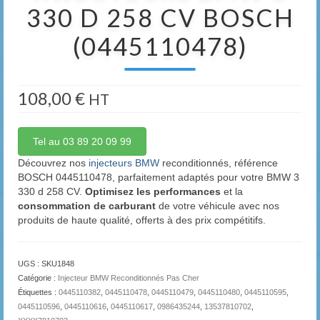
330 D 258 CV BOSCH
(0445110478)
108,00
€
HT
Tel au 03 89 20 09 99
Découvrez nos
injecteurs BMW
reconditionnés, référence
BOSCH 0445110478, parfaitement adaptés pour votre BMW 3
330 d 258 CV.
Optimisez les performances
et la
consommation de carburant
de votre véhicule avec nos
produits de haute qualité, offerts à des prix compétitifs.
UGS :
SKU1848
Catégorie :
Injecteur BMW Reconditionnés Pas Cher
Étiquettes :
0445110382
,
0445110478
,
0445110479
,
0445110480
,
0445110595
,
0445110596
,
0445110616
,
0445110617
,
0986435244
,
13537810702
,