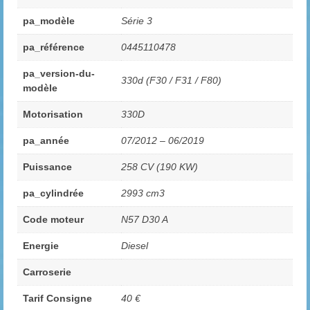
pa_modèle
Série 3
pa_référence
0445110478
pa_version-du-
330d (F30 / F31 / F80)
modèle
Motorisation
330D
pa_année
07/2012 – 06/2019
Puissance
258 CV (190 KW)
pa_cylindrée
2993 cm3
Code moteur
N57 D30 A
Energie
Diesel
Carroserie
Tarif Consigne
40 €