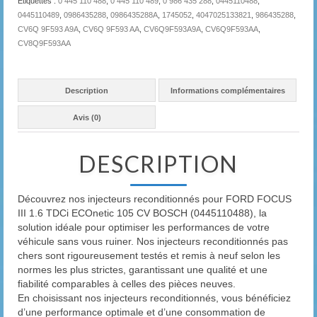
Étiquettes :
0 445 110 488
,
0 445 110 489
,
0 986 435 288
,
0445110488
,
0445110489
,
0986435288
,
0986435288A
,
1745052
,
4047025133821
,
986435288
,
CV6Q 9F593 A9A
,
CV6Q 9F593 AA
,
CV6Q9F593A9A
,
CV6Q9F593AA
,
CV8Q9F593AA
Description
Informations complémentaires
Avis (0)
DESCRIPTION
Découvrez nos injecteurs reconditionnés pour FORD FOCUS
III 1.6 TDCi ECOnetic 105 CV BOSCH (0445110488), la
solution idéale pour optimiser les performances de votre
véhicule sans vous ruiner. Nos injecteurs reconditionnés pas
chers sont rigoureusement testés et remis à neuf selon les
normes les plus strictes, garantissant une qualité et une
fiabilité comparables à celles des pièces neuves.
En choisissant nos injecteurs reconditionnés, vous bénéficiez
d’une performance optimale et d’une consommation de