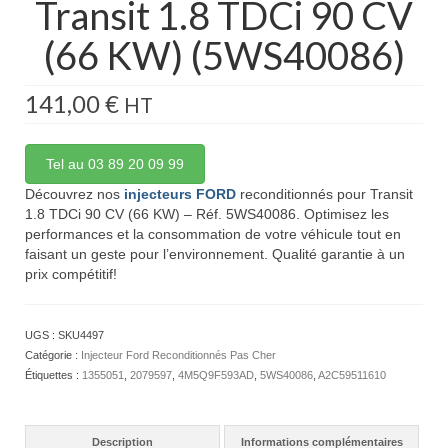
Transit 1.8 TDCi 90 CV
(66 KW) (5WS40086)
141,00
€
HT
Tel au 03 89 20 09 99
Découvrez nos
injecteurs FORD
reconditionnés pour Transit
1.8 TDCi 90 CV (66 KW) – Réf. 5WS40086. Optimisez les
performances et la consommation de votre véhicule tout en
faisant un geste pour l’environnement. Qualité garantie à un
prix compétitif!
UGS :
SKU4497
Catégorie :
Injecteur Ford Reconditionnés Pas Cher
Étiquettes :
1355051
,
2079597
,
4M5Q9F593AD
,
5WS40086
,
A2C59511610
Description
Informations complémentaires