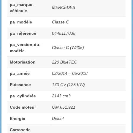
pa_marque-
MERCEDES
véhicule
pa_modèle
Classe C
pa_référence
0445117035
pa_version-du-
Classe C (W205)
modèle
Motorisation
220 BlueTEC
pa_année
02/2014 – 05/2018
Puissance
170 CV (125 KW)
pa_cylindrée
2143 cm3
Code moteur
OM 651.921
Energie
Diesel
Carroserie