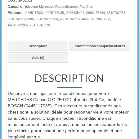
UGS :
SKU2502
Catégorie :
Injecteur Mercedes Reconditionnés Pas Cher
Étiquettes :
0445117034
,
0445117035
,
0986435428
,
0986435444
,
6510702987
,
65107029870080
,
651070298780
,
A6510702987
,
A65107029870080
,
A651070298780
,
BXCRI320
Description
Informations complémentaires
Avis (0)
DESCRIPTION
Découvrez nos injecteurs reconditionnés pour votre
MERCEDES Classe C C 250 CDI 4-matic 204 CV, modèle
BOSCH (0445117035). Ces injecteurs reconditionnés pas
chers sont la solution idéale pour redonner vie à votre moteur
sans vous ruiner. Chaque injecteur reconditionné est
minutieusement testé et remis à neuf selon les standards les
plus stricts, garantissant une performance optimale et une
longévité accrue.