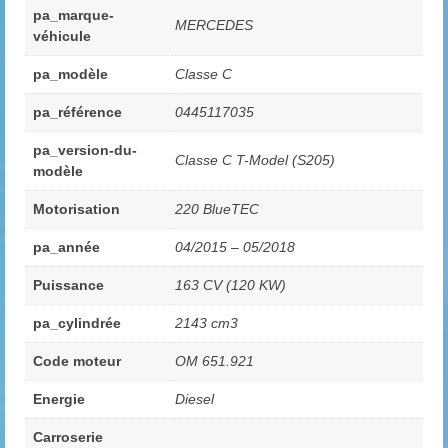
pa_marque-
MERCEDES
véhicule
pa_modèle
Classe C
pa_référence
0445117035
pa_version-du-
Classe C T-Model (S205)
modèle
Motorisation
220 BlueTEC
pa_année
04/2015 – 05/2018
Puissance
163 CV (120 KW)
pa_cylindrée
2143 cm3
Code moteur
OM 651.921
Energie
Diesel
Carroserie