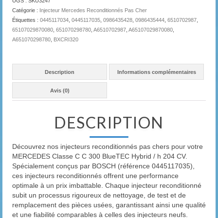
UGS :
SKU3247
Catégorie :
Injecteur Mercedes Reconditionnés Pas Cher
Étiquettes :
0445117034
,
0445117035
,
0986435428
,
0986435444
,
6510702987
,
65107029870080
,
651070298780
,
A6510702987
,
A65107029870080
,
A651070298780
,
BXCRI320
Description
Informations complémentaires
Avis (0)
DESCRIPTION
Découvrez nos injecteurs reconditionnés pas chers pour votre
MERCEDES Classe C C 300 BlueTEC Hybrid / h 204 CV.
Spécialement conçus par BOSCH (référence 0445117035),
ces injecteurs reconditionnés offrent une performance
optimale à un prix imbattable. Chaque injecteur reconditionné
subit un processus rigoureux de nettoyage, de test et de
remplacement des pièces usées, garantissant ainsi une qualité
et une fiabilité comparables à celles des injecteurs neufs.