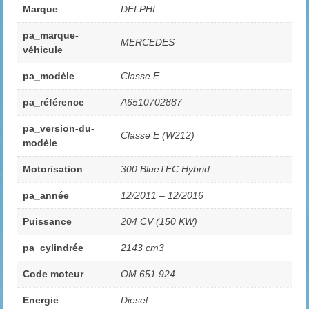
Marque
DELPHI
pa_marque-
MERCEDES
véhicule
pa_modèle
Classe E
pa_référence
A6510702887
pa_version-du-
Classe E (W212)
modèle
Motorisation
300 BlueTEC Hybrid
pa_année
12/2011 – 12/2016
Puissance
204 CV (150 KW)
pa_cylindrée
2143 cm3
Code moteur
OM 651.924
Energie
Diesel