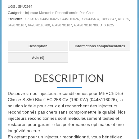
UGS :
SKU2984
Catégorie :
Injecteur Mercedes Reconditionnés Pas Cher
Étiquettes :
0213143
,
0445116025
,
0445116026
,
0986435404
,
10936647
,
416025
,
6420701187
,
642070118780
,
A6420701187
,
A642070118780
,
DTX1625
Description
Informations complémentaires
Avis (0)
DESCRIPTION
Découvrez nos injecteurs reconditionnés pour MERCEDES
Classe S 350 BlueTEC 258 CV (190 KW) (0445116026), la
solution idéale pour ceux qui recherchent des injecteurs
reconditionnés pas chers sans compromettre la qualité. Nos
injecteurs reconditionnés sont méticuleusement testés et
restaurés pour garantir des performances optimales et une
longévité accrue.
En optant pour un injecteur reconditionné, vous bénéficiez