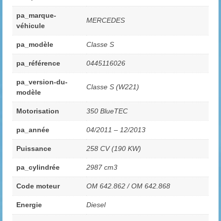
pa_marque-
MERCEDES
véhicule
pa_modèle
Classe S
pa_référence
0445116026
pa_version-du-
Classe S (W221)
modèle
Motorisation
350 BlueTEC
pa_année
04/2011 – 12/2013
Puissance
258 CV (190 KW)
pa_cylindrée
2987 cm3
Code moteur
OM 642.862 / OM 642.868
Energie
Diesel