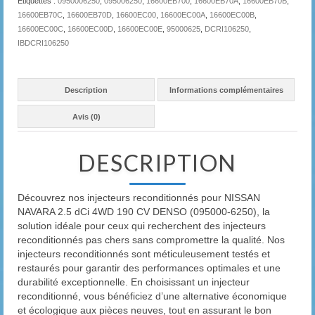
Étiquettes :
0950006250
,
095006250
,
16600EB700
,
16600EB70A
,
16600EB70B
,
16600EB70C
,
16600EB70D
,
16600EC00
,
16600EC00A
,
16600EC00B
,
16600EC00C
,
16600EC00D
,
16600EC00E
,
95000625
,
DCRI106250
,
IBDCRI106250
Description
Informations complémentaires
Avis (0)
DESCRIPTION
Découvrez nos injecteurs reconditionnés pour NISSAN
NAVARA 2.5 dCi 4WD 190 CV DENSO (095000-6250), la
solution idéale pour ceux qui recherchent des injecteurs
reconditionnés pas chers sans compromettre la qualité. Nos
injecteurs reconditionnés sont méticuleusement testés et
restaurés pour garantir des performances optimales et une
durabilité exceptionnelle. En choisissant un injecteur
reconditionné, vous bénéficiez d’une alternative économique
et écologique aux pièces neuves, tout en assurant le bon