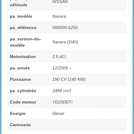
NISSAN
véhicule
pa_modèle
Navara
pa_référence
095000-6250
pa_version-du-
Navara (D40)
modèle
Motorisation
2.5 dCi
pa_année
12/2009 –
Puissance
190 CV (140 KW)
pa_cylindrée
2488 cm3
Code moteur
YD25DDTi
Energie
Diesel
Carroserie