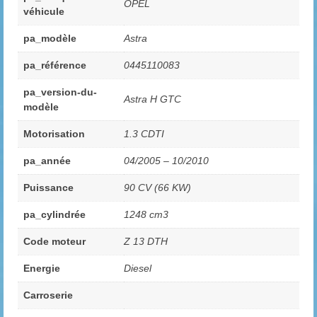
OPEL
véhicule
pa_modèle
Astra
pa_référence
0445110083
pa_version-du-
Astra H GTC
modèle
Motorisation
1.3 CDTI
pa_année
04/2005 – 10/2010
Puissance
90 CV (66 KW)
pa_cylindrée
1248 cm3
Code moteur
Z 13 DTH
Energie
Diesel
Carroserie