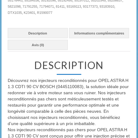
55176443
,
55184536
,
55192096
,
55192495
,
55197012
,
55202549
,
55206637
,
5821098
,
71791255
,
71794071
,
81411
,
93169113
,
93177373
,
93183910
,
DTX1035
,
K23401
,
R1590077
Description
Informations complémentaires
Avis (0)
DESCRIPTION
Découvrez nos injecteurs reconditionnés pour OPEL ASTRA H
1.3 CDTI 90 CV BOSCH (0445110083), la solution idéale pour
redonner vie à votre moteur sans vous ruiner. Nos injecteurs
reconditionnés pas chers sont méticuleusement testés et
restaurés pour garantir une performance optimale et une
longévité comparable à celle des pièces neuves. En
choisissant nos injecteurs reconditionnés, vous bénéficiez
d’une qualité supérieure à un prix imbattable.
Nos injecteurs reconditionnés pas chers pour OPEL ASTRA H
1.3 CDTI 90 CV sont conçus pour offrir une injection précise et