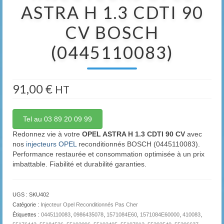
ASTRA H 1.3 CDTI 90
CV BOSCH
(0445110083)
91,00
€
HT
Tel au 03 89 20 09 99
Redonnez vie à votre
OPEL ASTRA H 1.3 CDTI 90 CV
avec
nos
injecteurs OPEL
reconditionnés BOSCH (0445110083).
Performance restaurée et consommation optimisée à un prix
imbattable. Fiabilité et durabilité garanties.
UGS :
SKU402
Catégorie :
Injecteur Opel Reconditionnés Pas Cher
Étiquettes :
0445110083
,
0986435078
,
1571084E60
,
1571084E60000
,
410083
,