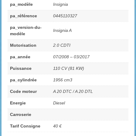
pa_modèle
Insignia
pa_référence
0445110327
pa_version-du-
Insignia A
modèle
Motorisation
2.0 CDTI
pa_année
07/2008 – 03/2017
Puissance
110 CV (81 KW)
pa_cylindrée
1956 cm3
Code moteur
A 20 DTC / A 20 DTL
Energie
Diesel
Carroserie
Tarif Consigne
40 €