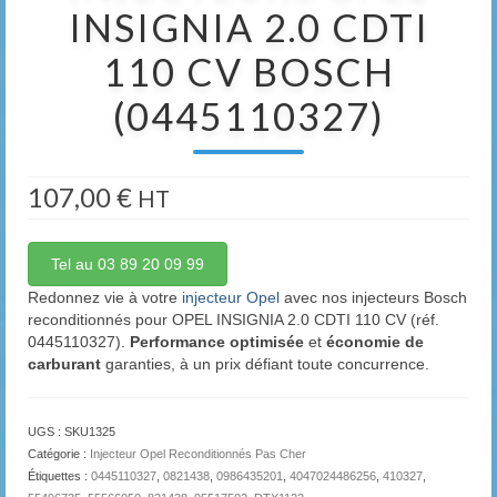
INSIGNIA 2.0 CDTI
110 CV BOSCH
(0445110327)
107,00
€
HT
Tel au 03 89 20 09 99
Redonnez vie à votre
injecteur Opel
avec nos injecteurs Bosch
reconditionnés pour OPEL INSIGNIA 2.0 CDTI 110 CV (réf.
0445110327).
Performance optimisée
et
économie de
carburant
garanties, à un prix défiant toute concurrence.
UGS :
SKU1325
Catégorie :
Injecteur Opel Reconditionnés Pas Cher
Étiquettes :
0445110327
,
0821438
,
0986435201
,
4047024486256
,
410327
,