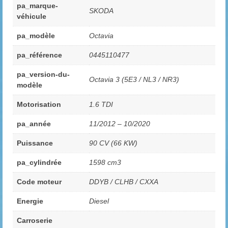
pa_marque-
SKODA
véhicule
pa_modèle
Octavia
pa_référence
0445110477
pa_version-du-
Octavia 3 (5E3 / NL3 / NR3)
modèle
Motorisation
1.6 TDI
pa_année
11/2012 – 10/2020
Puissance
90 CV (66 KW)
pa_cylindrée
1598 cm3
Code moteur
DDYB / CLHB / CXXA
Energie
Diesel
Carroserie