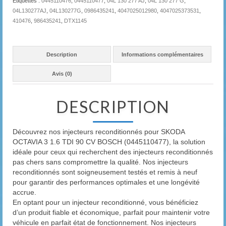
Étiquettes :
0445110476
,
0445110477
,
04L 130 277 AJ
,
04L 130 277 G
,
04L130277AJ
,
04L130277G
,
0986435241
,
4047025012980
,
4047025373531
,
410476
,
986435241
,
DTX1145
Description
Informations complémentaires
Avis (0)
DESCRIPTION
Découvrez nos injecteurs reconditionnés pour SKODA
OCTAVIA 3 1.6 TDI 90 CV BOSCH (0445110477), la solution
idéale pour ceux qui recherchent des injecteurs reconditionnés
pas chers sans compromettre la qualité. Nos injecteurs
reconditionnés sont soigneusement testés et remis à neuf
pour garantir des performances optimales et une longévité
accrue.
En optant pour un injecteur reconditionné, vous bénéficiez
d’un produit fiable et économique, parfait pour maintenir votre
véhicule en parfait état de fonctionnement. Nos injecteurs