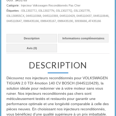
UGS :
SKU1753
Catégorie :
Injecteur Volkswagen Reconditionnés Pas Cher
Étiquettes :
03L130277J
,
03L130277N
,
03L130277Q
,
03L130277R
,
03L130855CX
,
0445110368
,
0445110369
,
0445110429
,
0445110437
,
0445110646
,
0445110647
,
0986435166
,
0986435167
,
0986435190
,
30936666
,
AT435166
Description
Informations complémentaires
Avis (0)
DESCRIPTION
Découvrez nos injecteurs reconditionnés pour VOLKSWAGEN
TIGUAN 2.0 TDI 4motion 140 CV BOSCH (0445110429), la
solution idéale pour redonner vie à votre moteur sans vous
ruiner. Nos injecteurs reconditionnés pas chers sont
méticuleusement testés et restaurés pour garantir une
performance optimale et une longévité comparable à celle des
pièces neuves. En choisissant nos injecteurs reconditionnés,
vous bénéficiez d’une qualité supérieure à un prix imbattable.